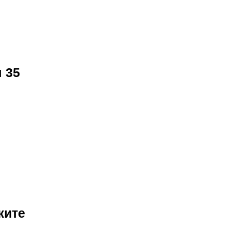
 35
жите