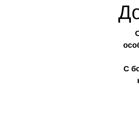
Д
осо
С б