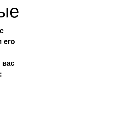
ые
с
 его
 вас
: