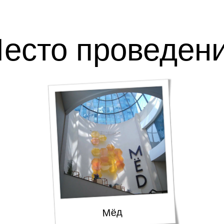
есто проведен
Мёд