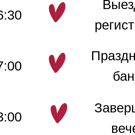
Выез
6:30
регис
Празд
7:00
бан
Завер
3:00
веч