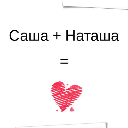
Загружаем приглашение
|
Саша + Наташа
=