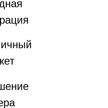
дная
трация
ничный
кет
шение
ера